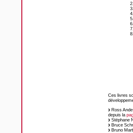
Ces livres so
développeme
Ross Anders
depuis la
pag
Stéphane Na
Bruce Schne
Bruno Marti