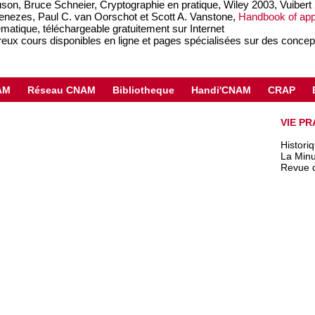
son, Bruce Schneier, Cryptographie en pratique, Wiley 2003, Vuibert
enezes, Paul C. van Oorschot et Scott A. Vanstone,
Handbook of app
atique, téléchargeable gratuitement sur Internet
ux cours disponibles en ligne et pages spécialisées sur des concep
AM
Réseau CNAM
Bibliotheque
Handi'CNAM
CRAP
VIE PR
Histori
La Minu
Revue 