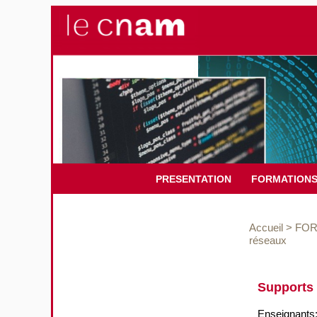
PRESENTATION
FORMATION
Accueil
>
FOR
réseaux
Supports 
Enseignants