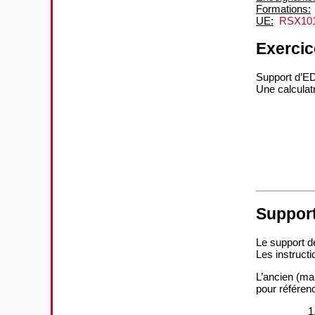
Formations:
UE:
RSX101 
Exercic
Support d’ED
Une calculatr
Support
Le support d
Les instructi
L’ancien (ma
pour référenc