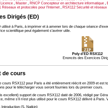
Licence
,
Master
,
RNCP Concepteur en architecture informatique
,
Réseaux et protocoles pour l’Internet
,
RSX112 Sécurité et réseaux
es Dirigés (ED)
 utilisé à Paris, à imprimer et à amener lors de chaque séance d’exer
ice scientifique peut également s’avérer utile.
Poly d’ED RSX112
Enoncés des Exercices Diri
 de cours
e cours RSX112 pour Paris a été entièrement réécrit en 2009 et est t
ons pour le télécharger vous seront fournies lors du premier cours.
is excellent) support de cours RSX112 daté de 2006, rédigé par Gérar
e, même s’il n’est plus utilisé pour le cours RSX112 délivré à Paris. 
Introduction (S. Natkin)