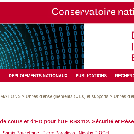
S
DEPLOIEMENTS NATIONAUX
PUBLICATIONS
RECHER
MATIONS
>
Unités d’enseignements (UEs) et supports
>
Unités d’
de cours et d’ED pour l’UE RSX112, Sécurité et Rés
:
Samia Bouzefrane
,
Pierre Paradinas
,
Nicolas PIOCH