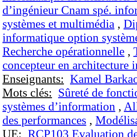
d’ingénieur Cnam spé. info
systèmes et multimédia
,
Di
informatique option système
Recherche opérationnelle
,
concepteur en architecture 
Enseignants:
Kamel Barka
Mots clés:
Sûreté de fonct
systèmes d’information
,
Al
des performances
,
Modélisa
UE:
RCP103 Evaluation de 