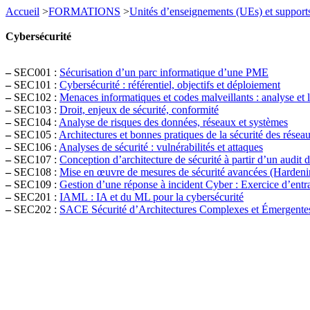
Accueil
>
FORMATIONS
>
Unités d’enseignements (UEs) et support
Cybersécurité
–
SEC001 :
Sécurisation d’un parc informatique d’une PME
–
SEC101 :
Cybersécurité : référentiel, objectifs et déploiement
–
SEC102 :
Menaces informatiques et codes malveillants : analyse et l
–
SEC103 :
Droit, enjeux de sécurité, conformité
–
SEC104 :
Analyse de risques des données, réseaux et systèmes
–
SEC105 :
Architectures et bonnes pratiques de la sécurité des résea
–
SEC106 :
Analyses de sécurité : vulnérabilités et attaques
–
SEC107 :
Conception d’architecture de sécurité à partir d’un audit d
–
SEC108 :
Mise en œuvre de mesures de sécurité avancées (Hardeni
–
SEC109 :
Gestion d’une réponse à incident Cyber : Exercice d’ent
–
SEC201 :
IAML : IA et du ML pour la cybersécurité
–
SEC202 :
SACE Sécurité d’Architectures Complexes et Émergente