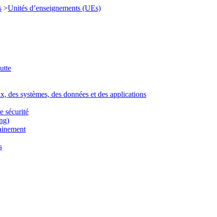
s
>
Unités d’enseignements (UEs)
utte
ux, des systèmes, des données et des applications
e sécurité
ng)
rainement
s