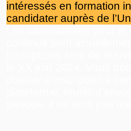
intéressés en formation in
candidater auprès de l’Un
Les candidatures pour le
continue sont actuellemen
inscriptions sera de nouve
le XX juin 2024. Vous tro
dossier d’inscription à co
plateforme. Inutile d’env
période, il ne sera pas trai