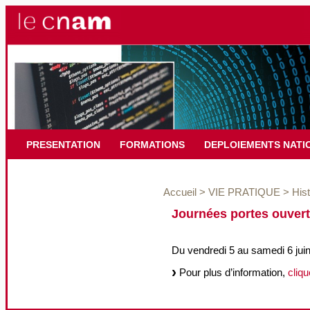
PRESENTATION
FORMATIONS
DEPLOIEMENTS NATI
Accueil
>
VIE PRATIQUE
>
Hist
Journées portes ouvert
Du vendredi 5 au samedi 6 jui
Pour plus d’information,
cliqu