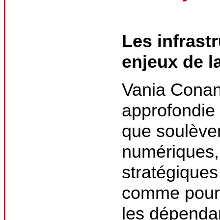
Les infrast
enjeux de l
Vania Conan
approfondie 
que soulèven
numériques,
stratégiques
comme pour l
les dépenda