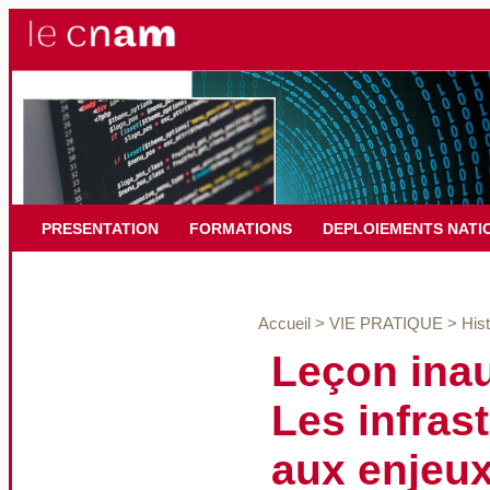
PRESENTATION
FORMATIONS
DEPLOIEMENTS NATI
Accueil
>
VIE PRATIQUE
>
Hist
Leçon inau
Les infras
aux enjeux