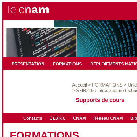
PRESENTATION
FORMATIONS
DEPLOIEMENTS NATI
Accueil
>
FORMATIONS
>
Unit
>
SMB215 : Infrastructure techno
Supports de cours
Contacts
CEDRIC
CNAM
Réseau CNAM
Bib
FORMATIONS