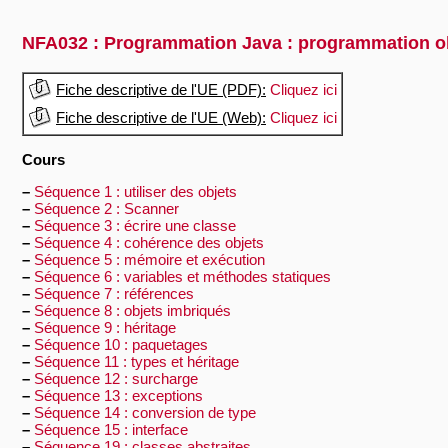
NFA032 : Programmation Java : programmation o
Fiche descriptive de l'UE (PDF):
Cliquez ici
Fiche descriptive de l'UE (Web):
Cliquez ici
Cours
–
Séquence 1 : utiliser des objets
–
Séquence 2 : Scanner
–
Séquence 3 : écrire une classe
–
Séquence 4 : cohérence des objets
–
Séquence 5 : mémoire et exécution
–
Séquence 6 : variables et méthodes statiques
–
Séquence 7 : références
–
Séquence 8 : objets imbriqués
–
Séquence 9 : héritage
–
Séquence 10 : paquetages
–
Séquence 11 : types et héritage
–
Séquence 12 : surcharge
–
Séquence 13 : exceptions
–
Séquence 14 : conversion de type
–
Séquence 15 : interface
–
Séquence 19 : classes abstraites