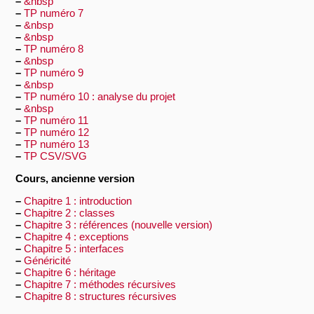
–
&nbsp
–
TP numéro 7
–
&nbsp
–
&nbsp
–
TP numéro 8
–
&nbsp
–
TP numéro 9
–
&nbsp
–
TP numéro 10 : analyse du projet
–
&nbsp
–
TP numéro 11
–
TP numéro 12
–
TP numéro 13
–
TP CSV/SVG
Cours, ancienne version
–
Chapitre 1 : introduction
–
Chapitre 2 : classes
–
Chapitre 3 : références (nouvelle version)
–
Chapitre 4 : exceptions
–
Chapitre 5 : interfaces
–
Généricité
–
Chapitre 6 : héritage
–
Chapitre 7 : méthodes récursives
–
Chapitre 8 : structures récursives