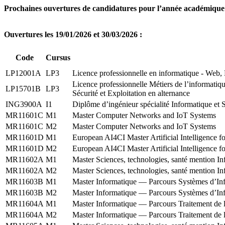
Prochaines ouvertures de candidatures pour l’année académique
Ouvertures les 19/01/2026 et 30/03/2026 :
Code
Cursus
LP12001A
LP3
Licence professionnelle en informatique - Web, 
Licence professionnelle Métiers de l’informatiq
LP15701B
LP3
Sécurité et Exploitation en alternance
ING3900A
I1
Diplôme d’ingénieur spécialité Informatique et 
MR11601C
M1
Master Computer Networks and IoT Systems
MR11601C
M2
Master Computer Networks and IoT Systems
MR11601D
M1
European AI4CI Master Artificial Intelligence f
MR11601D
M2
European AI4CI Master Artificial Intelligence f
MR11602A
M1
Master Sciences, technologies, santé mention I
MR11602A
M2
Master Sciences, technologies, santé mention I
MR11603B
M1
Master Informatique — Parcours Systèmes d’Info
MR11603B
M2
Master Informatique — Parcours Systèmes d’Info
MR11604A
M1
Master Informatique — Parcours Traitement de l
MR11604A
M2
Master Informatique — Parcours Traitement de l