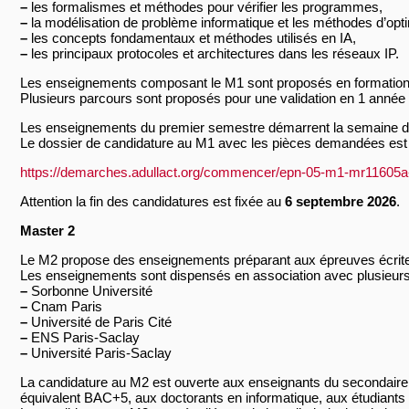
–
les formalismes et méthodes pour vérifier les programmes,
–
la modélisation de problème informatique et les méthodes d’opt
–
les concepts fondamentaux et méthodes utilisés en IA,
–
les principaux protocoles et architectures dans les réseaux IP.
Les enseignements composant le M1 sont proposés en formation co
Plusieurs parcours sont proposés pour une validation en 1 année 
Les enseignements du premier semestre démarrent la semaine 
Le dossier de candidature au M1 avec les pièces demandées est à
https://demarches.adullact.org/commencer/epn-05-m1-mr11605a
Attention la fin des candidatures est fixée au
6 septembre 2026
.
Master 2
Le M2 propose des enseignements préparant aux épreuves écrites 
Les enseignements sont dispensés en association avec plusieurs u
–
Sorbonne Université
–
Cnam Paris
–
Université de Paris Cité
–
ENS Paris-Saclay
–
Université Paris-Saclay
La candidature au M2 est ouverte aux enseignants du secondaire
équivalent BAC+5, aux doctorants en informatique, aux étudiants 