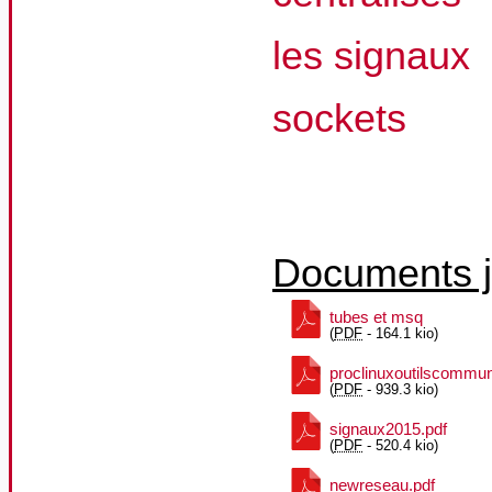
les signaux
sockets
Documents j
tubes et msq
(
PDF
-
164.1 kio
)
proclinuxoutilscommun
(
PDF
-
939.3 kio
)
signaux2015.pdf
(
PDF
-
520.4 kio
)
newreseau.pdf