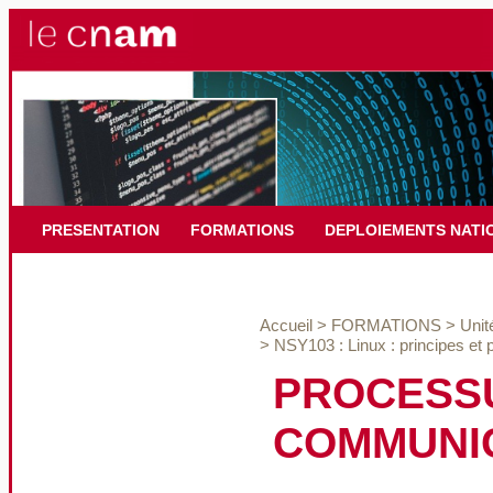
PRESENTATION
FORMATIONS
DEPLOIEMENTS NATI
Accueil
>
FORMATIONS
>
Unit
>
NSY103 : Linux : principes et
PROCESSU
COMMUNI