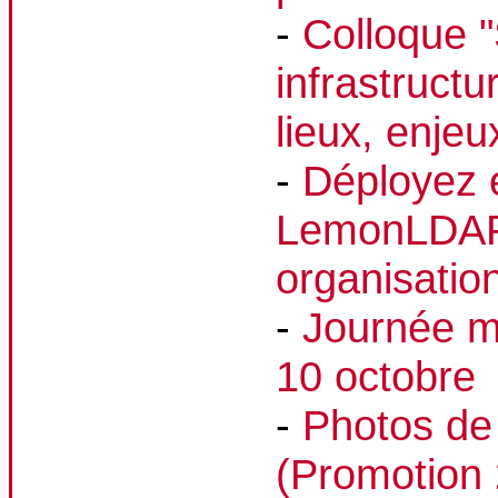
-
Colloque 
infrastruct
lieux, enjeu
-
Déployez e
LemonLDAP:
organisatio
-
Journée mo
10 octobre
-
Photos de
(Promotion