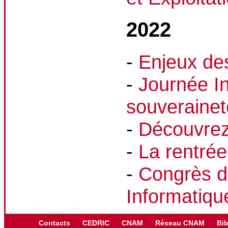
2022
-
Enjeux de
-
Journée In
souveraine
-
Découvrez
-
La rentrée
-
Congrès d
Informatiqu
Contacts
CEDRIC
CNAM
Réseau CNAM
Bib