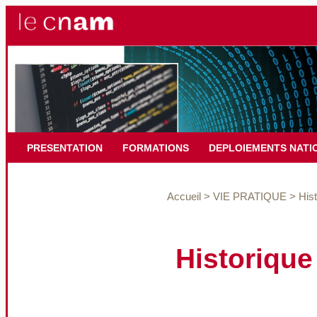
PRESENTATION
FORMATIONS
DEPLOIEMENTS NATI
Accueil
>
VIE PRATIQUE
>
Hist
Historique