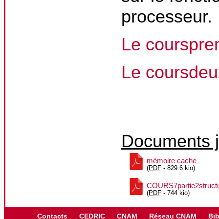
processeur.
Le courspre
Le coursdeu
Documents j
mémoire cache
(
PDF
-
829.6 kio
)
COURS7partie2struct
(
PDF
-
744 kio
)
Contacts
CEDRIC
CNAM
Réseau CNAM
Bib