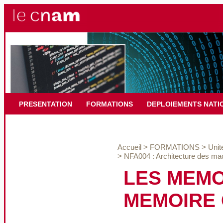
PRESENTATION
FORMATIONS
DEPLOIEMENTS NATI
Accueil
>
FORMATIONS
>
Unit
>
NFA004 : Architecture des ma
LES MEMO
MEMOIRE