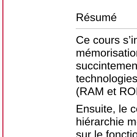
Résumé
Ce cours s’i
mémorisation
succintement
technologies
(RAM et RO
Ensuite, le c
hiérarchie m
sur le fonc