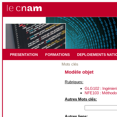
PRESENTATION
FORMATIONS
DEPLOIEMENTS NATI
Mots clés
Modèle objet
Rubriques:
GLG102 : Ingénierie
NFE103 : Méthodol
Autres Mots clés:
Autres liens: