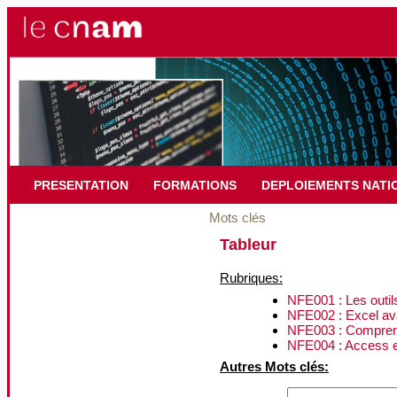
PRESENTATION
FORMATIONS
DEPLOIEMENTS NATI
Mots clés
Tableur
Rubriques:
NFE001 : Les outil
NFE002 : Excel a
NFE003 : Comprendr
NFE004 : Access e
Autres Mots clés: