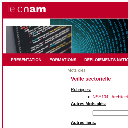
PRESENTATION
FORMATIONS
DEPLOIEMENTS NATI
Mots clés
Veille sectorielle
Rubriques:
NSY104 : Architec
Autres Mots clés:
Autres liens: