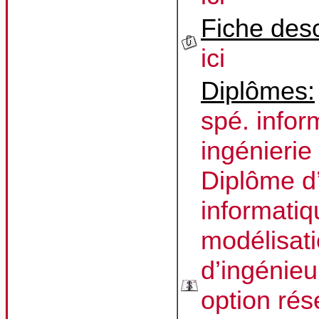
Fiche desc
ici
Diplômes:
spé. infor
ingénierie
Diplôme d
informatiq
modélisati
d’ingénie
option ré