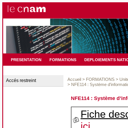
PRESENTATION
FORMATIONS
DEPLOIEMENTS NATI
Accueil
>
FORMATIONS
>
Unit
Accés restreint
>
NFE114 : Système d’informati
NFE114 : Système d’in
Fiche desc
ici