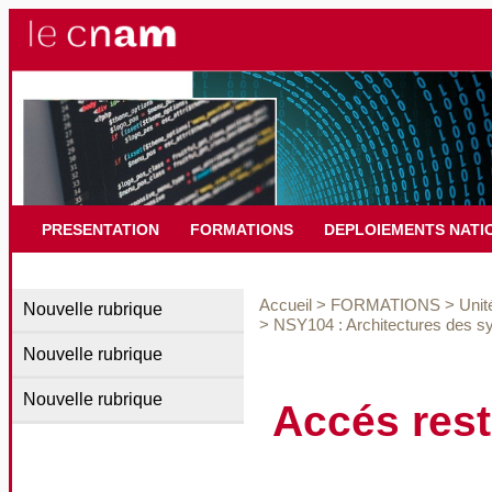
PRESENTATION
FORMATIONS
DEPLOIEMENTS NATI
Accueil
>
FORMATIONS
>
Unit
Nouvelle rubrique
>
NSY104 : Architectures des s
Nouvelle rubrique
Nouvelle rubrique
Accés rest