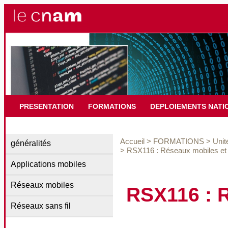
PRESENTATION
FORMATIONS
DEPLOIEMENTS NATI
Accueil
>
FORMATIONS
>
Unit
généralités
>
RSX116 : Réseaux mobiles et s
Applications mobiles
Réseaux mobiles
RSX116 : R
Réseaux sans fil