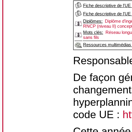
Fiche descriptive de l'UE
Fiche descriptive de l'UE
Diplômes:
Diplôme d’ing
RNCP (niveau II) concept
Mots clés:
Réseau longu
sans fils
Ressources multimédias 
Responsable
De façon gén
changements
hyperplannin
code UE :
h
Cette année