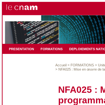
PRESENTATION
FORMATIONS
DEPLOIEMENTS NATI
Accueil
>
FORMATIONS
>
Unit
>
NFA025 : Mise en œuvre de la 
NFA025 : M
programma