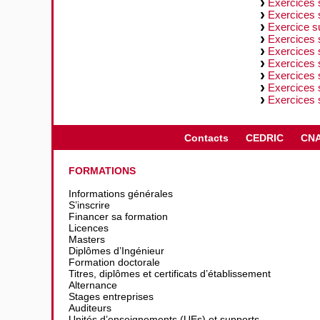
Exercices 
Exercices s
Exercice su
Exercices s
Exercices s
Exercices s
Exercices s
Exercices s
Exercices s
Contacts
CEDRIC
CN
FORMATIONS
Informations générales
S’inscrire
Financer sa formation
Licences
Masters
Diplômes d’Ingénieur
Formation doctorale
Titres, diplômes et certificats d’établissement
Alternance
Stages entreprises
Auditeurs
Unités d’enseignements (UEs) et supports