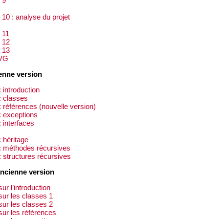
 9
10 : analyse du projet
 11
 12
 13
VG
enne version
: introduction
: classes
: références (nouvelle version)
: exceptions
: interfaces
: héritage
 : méthodes récursives
: structures récursives
ancienne version
ur l’introduction
sur les classes 1
sur les classes 2
sur les références