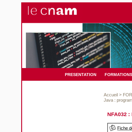
PRESENTATION
FORMATION
Accueil
>
FOR
Java : program
NFA032 : 
Fiche d