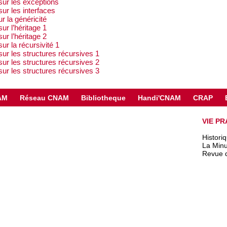
sur les exceptions
ur les interfaces
r la généricité
ur l’héritage 1
ur l’héritage 2
ur la récursivité 1
ur les structures récursives 1
ur les structures récursives 2
ur les structures récursives 3
AM
Réseau CNAM
Bibliotheque
Handi'CNAM
CRAP
VIE PR
Histori
La Minu
Revue 