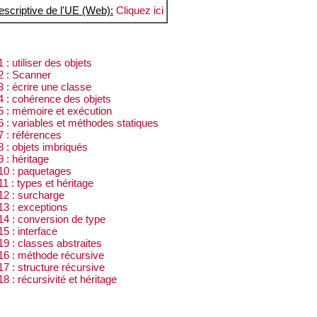
escriptive de l'UE (Web):
Cliquez ici
: utiliser des objets
 : Scanner
 : écrire une classe
 : cohérence des objets
 : mémoire et exécution
 : variables et méthodes statiques
 : références
 : objets imbriqués
 : héritage
0 : paquetages
 : types et héritage
2 : surcharge
3 : exceptions
4 : conversion de type
5 : interface
9 : classes abstraites
6 : méthode récursive
7 : structure récursive
 : récursivité et héritage