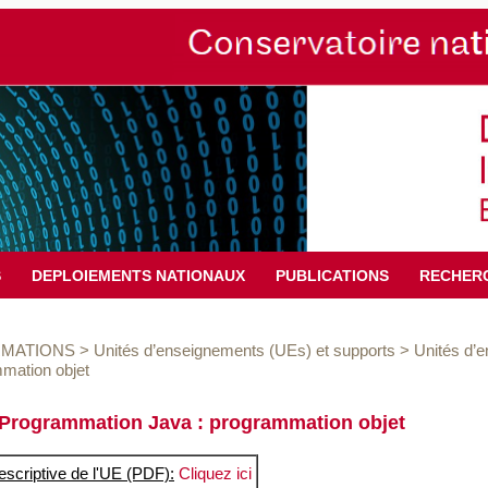
S
DEPLOIEMENTS NATIONAUX
PUBLICATIONS
RECHER
MATIONS
>
Unités d’enseignements (UEs) et supports
>
Unités d’
mation objet
Programmation Java : programmation objet
escriptive de l'UE (PDF):
Cliquez ici