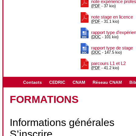
note expérience profes
(
PDF
-
37 kio
)
note stage en licence
(
PDF
-
31.1 kio
)
rapport type d’expérie
(
DOC
-
101 kio
)
rapport type de stage
(
DOC
-
147.5 kio
)
parcours L1 et L2
(
PDF
-
41.2 kio
)
Contacts
CEDRIC
CNAM
Réseau CNAM
Bib
FORMATIONS
Informations générales
S’inscrire