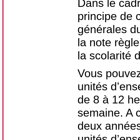
Dans le cad
principe de 
générales d
la note règ
la scolarité 
Vous pouvez
unités d’ens
de 8 à 12 h
semaine. A c
deux années 
unités d’en