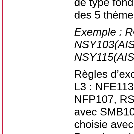
de type fond
des 5 thème
Exemple : R
NSY103(AISI
NSY115(AIS
Règles d’exc
L3 : NFE113 
NFP107, RSX
avec SMB104
choisie ave