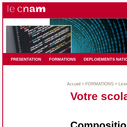
PRESENTATION
FORMATIONS
DEPLOIEMENTS NATI
Accueil
>
FORMATIONS
>
Lice
Votre scola
Composition