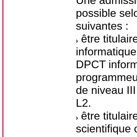
Une admissi
possible sel
suivantes :
être titulai
informatique
DPCT inform
programmeur
de niveau II
L2.
être titulai
scientifique