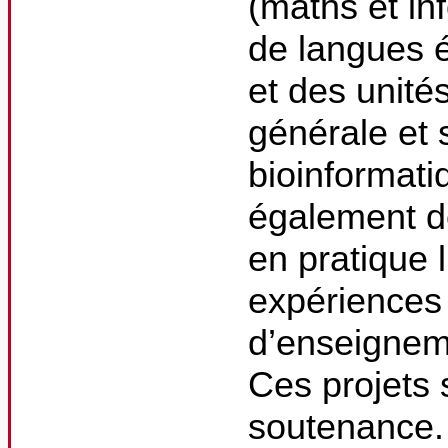
(maths et in
de langues é
et des unité
générale et 
bioinformati
également de
en pratique 
expériences 
d’enseignem
Ces projets 
soutenance.