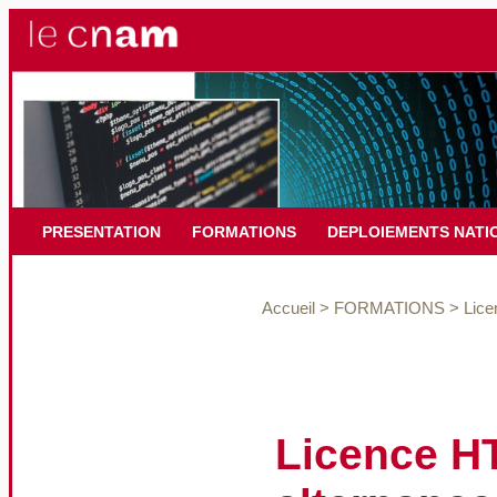
PRESENTATION
FORMATIONS
DEPLOIEMENTS NATI
Accueil
>
FORMATIONS
>
Lice
Licence HT