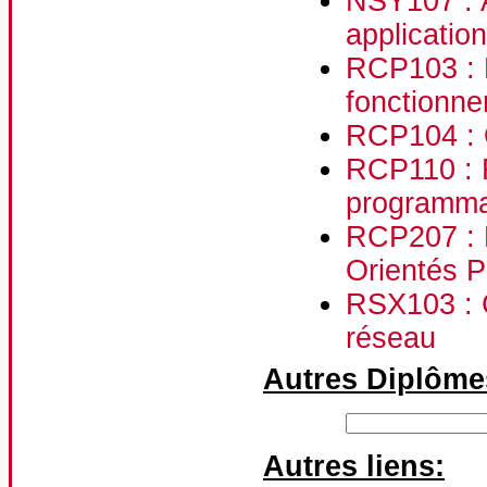
NSY107 : A
application
RCP103 : E
fonctionn
RCP104 : O
RCP110 : R
programmat
RCP207 : 
Orientés 
RSX103 : C
réseau
Autres Diplôme
Autres liens: