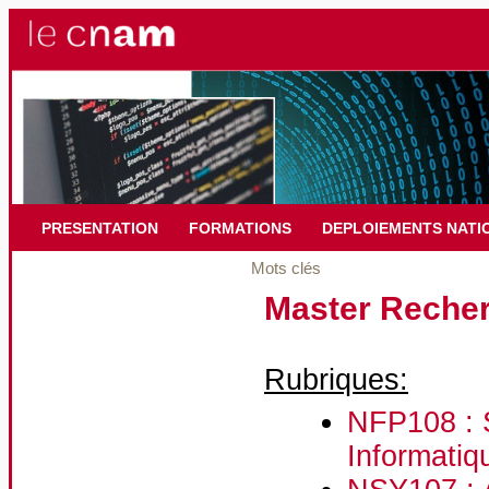
PRESENTATION
FORMATIONS
DEPLOIEMENTS NATI
Mots clés
Master Recher
Rubriques:
NFP108 : S
Informatiq