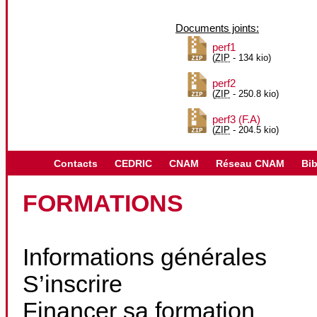
Documents joints:
perf1
(
ZIP
-
134 kio
)
perf2
(
ZIP
-
250.8 kio
)
perf3 (F.A)
(
ZIP
-
204.5 kio
)
Contacts
CEDRIC
CNAM
Réseau CNAM
Bib
FORMATIONS
Informations générales
S’inscrire
Financer sa formation