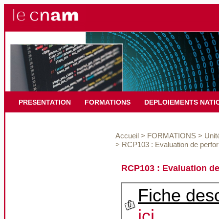
PRESENTATION
FORMATIONS
DEPLOIEMENTS NATI
Accueil
>
FORMATIONS
>
Unit
>
RCP103 : Evaluation de perfo
RCP103 : Evaluation de
Fiche desc
ici