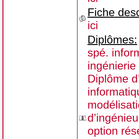
Fiche desc
ici
Diplômes:
spé. infor
ingénierie
Diplôme d
informatiq
modélisati
d’ingénie
option ré