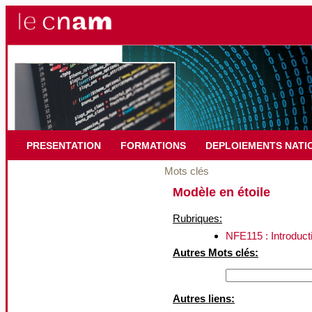
PRESENTATION
FORMATIONS
DEPLOIEMENTS NATI
Mots clés
Modèle en étoile
Rubriques:
NFE115 : Introducti
Autres Mots clés:
Autres liens: