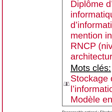
Diplôme d
informati
d’informati
mention i
RNCP (niv
architectu
Mots clés:
Stockage d
l’informati
Modèle en 