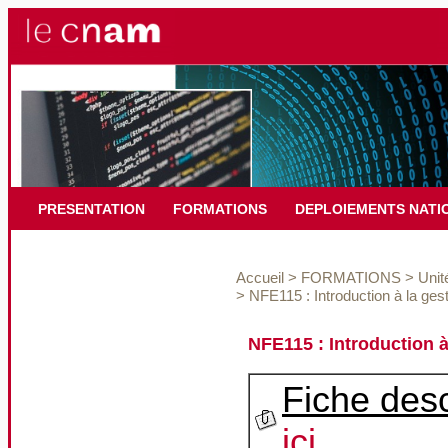
PRESENTATION
FORMATIONS
DEPLOIEMENTS NATI
Accueil
>
FORMATIONS
>
Unit
>
NFE115 : Introduction à la ges
NFE115 : Introduction à
Fiche desc
ici