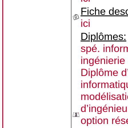
Fiche desc
ici
Diplômes:
spé. infor
ingénierie
Diplôme d
informatiq
modélisati
d’ingénie
option ré