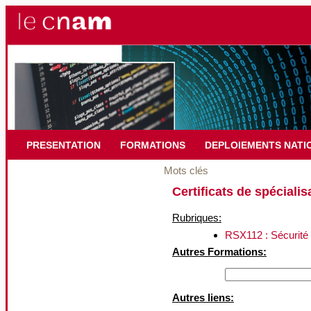
PRESENTATION
FORMATIONS
DEPLOIEMENTS NATI
Mots clés
Certificats de spécialis
Rubriques:
RSX112 : Sécurité
Autres Formations:
Autres liens: