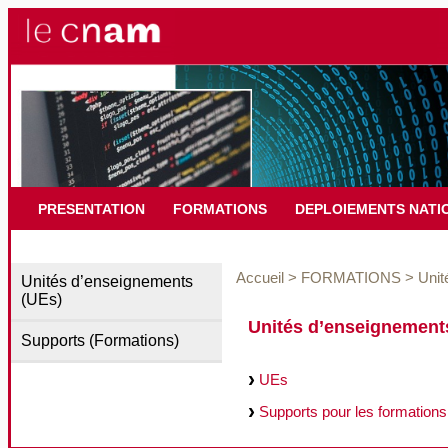
PRESENTATION
FORMATIONS
DEPLOIEMENTS NATI
Accueil
>
FORMATIONS
>
Unit
Unités d’enseignements
(UEs)
Unités d’enseignements
Supports (Formations)
UEs
Supports pour les formations