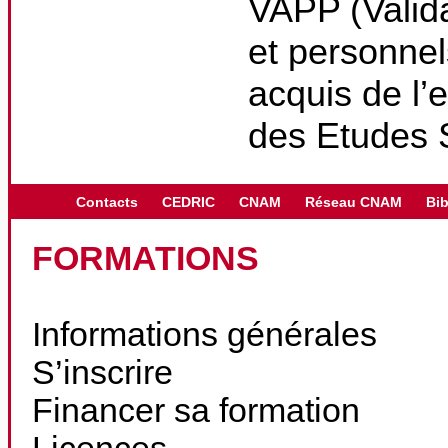
VAPP (Valida
et personnel
acquis de l’
des Etudes 
Contacts
CEDRIC
CNAM
Réseau CNAM
Bib
FORMATIONS
Informations générales
S’inscrire
Financer sa formation