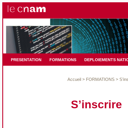
PRESENTATION
FORMATIONS
DEPLOIEMENTS NATI
Accueil
>
FORMATIONS
>
S’in
S’inscrire