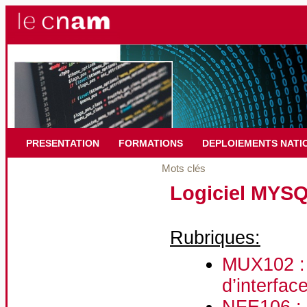
PRESENTATION
FORMATIONS
DEPLOIEMENTS NATI
Mots clés
Logiciel MYS
Rubriques:
MUX102 : 
d’interfac
NFE106 : 