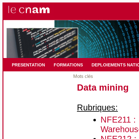
PRESENTATION
FORMATIONS
DEPLOIEMENTS NATI
Mots clés
Data mining
Rubriques:
NFE211 : B
Warehous
NFE212 : B