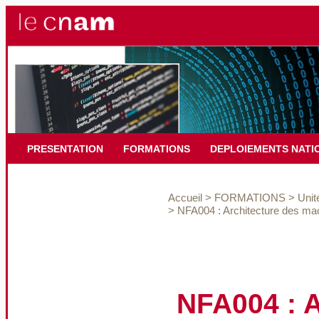
PRESENTATION
FORMATIONS
DEPLOIEMENTS NATI
Accueil
>
FORMATIONS
>
Unit
>
NFA004 : Architecture des ma
NFA004 : A