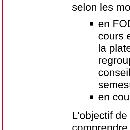
selon les mo
en FOD
cours 
la plat
regrou
consei
semest
en cou
L’objectif d
comprendre 