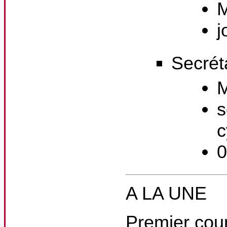
M
j
Secrét
M
s
c
0
A LA UNE
Premier cour