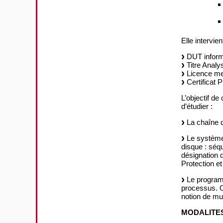
Elle intervie
DUT inform
Titre Anal
Licence men
Certificat 
L’objectif d
d’étudier :
La chaîne d
Le système d
disque : séqu
désignation d
Protection et
Le programm
processus. O
notion de mu
MODALITES