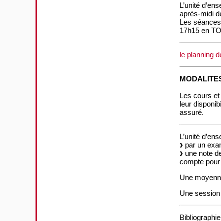
L’unité d’en
après-midi d
Les séances 
17h15 en TO
le planning d
MODALITE
Les cours et
leur disponi
assuré.
L’unité d’en
par un exam
une note de 
compte pour 
Une moyenne 
Une session 
Bibliographie