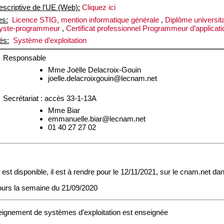
escriptive de l'UE (Web):
Cliquez ici
es:
Licence STIG, mention informatique générale
,
Diplôme universita
alyste-programmeur
,
Certificat professionnel Programmeur d’applicat
és:
Système d’exploitation
Responsable
Mme Joëlle Delacroix-Gouin
joelle.delacroixgouin@lecnam.net
Secrétariat : accès 33-1-13A
Mme Biar
emmanuelle.biar@lecnam.net
01 40 27 27 02
 est disponible, il est à rendre pour le 12/11/2021, sur le cnam.net da
urs la semaine du 21/09/2020
seignement de systèmes d’exploitation est enseignée