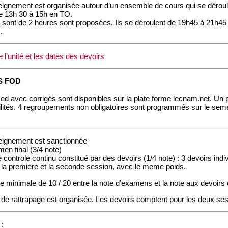
seignement est organisée autour d’un ensemble de cours qui se déroul
e 13h 30 à 15h en TO.
sont de 2 heures sont proposées. Ils se déroulent de 19h45 à 21h45 l
.
e l’unité et les dates des devoirs
S FOD
 ed avec corrigés sont disponibles sur la plate forme lecnam.net. Un 
bilités. 4 regroupements non obligatoires sont programmés sur le semes
seignement est sanctionnée
en final (3/4 note)
controle continu constitué par des devoirs (1/4 note) : 3 devoirs indivi
la première et la seconde session, avec le meme poids.
minimale de 10 / 20 entre la note d’examens et la note aux devoirs es
de rattrapage est organisée. Les devoirs comptent pour les deux ses
 :