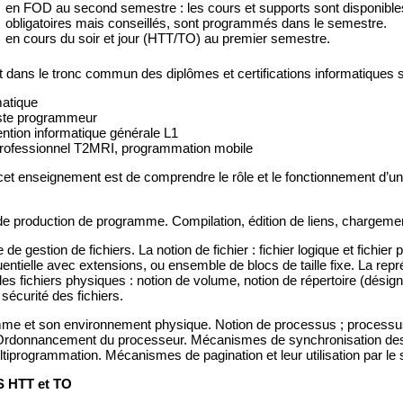
en FOD au second semestre : les cours et supports sont disponibles
obligatoires mais conseillés, sont programmés dans le semestre.
en cours du soir et jour (HTT/TO) au premier semestre.
nt dans le tronc commun des diplômes et certifications informatiques 
atique
yste programmeur
tion informatique générale L1
Professionnel T2MRI, programmation mobile
e cet enseignement est de comprendre le rôle et le fonctionnement d’u
e production de programme. Compilation, édition de liens, chargeme
e gestion de fichiers. La notion de fichier : fichier logique et fichier
entielle avec extensions, ou ensemble de blocs de taille fixe. La repr
es fichiers physiques : notion de volume, notion de répertoire (désign
 sécurité des fichiers.
e et son environnement physique. Notion de processus ; processus e
rdonnancement du processeur. Mécanismes de synchronisation des p
ltiprogrammation. Mécanismes de pagination et leur utilisation par le
 HTT et TO