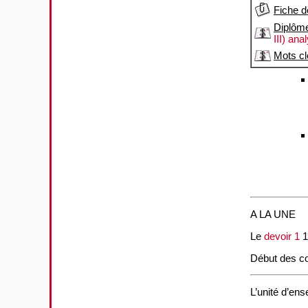
Fiche d
Diplôm
III) an
Mots cl
A LA UNE
Le
devoir 1
1
Début des co
L’unité d’en