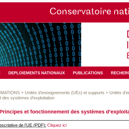
S
DEPLOIEMENTS NATIONAUX
PUBLICATIONS
RECHER
MATIONS
>
Unités d’enseignements (UEs) et supports
>
Unités d’
 des systèmes d’exploitation
Principes et fonctionnement des systèmes d’exploit
escriptive de l'UE (PDF):
Cliquez ici