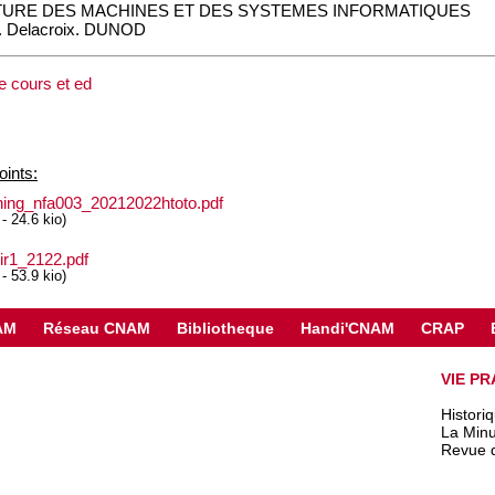
URE DES MACHINES ET DES SYSTEMES INFORMATIQUES
J. Delacroix. DUNOD
e cours et ed
ints:
ning_nfa003_20212022htoto.pdf
-
24.6 kio
)
ir1_2122.pdf
-
53.9 kio
)
AM
Réseau CNAM
Bibliotheque
Handi'CNAM
CRAP
VIE PR
Histori
La Minu
Revue 