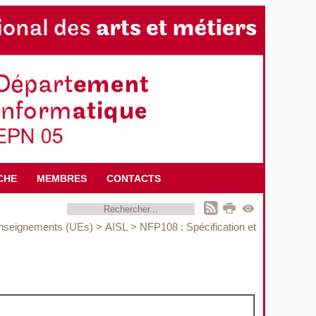
CHE
MEMBRES
CONTACTS
enseignements (UEs)
>
AISL
>
NFP108 : Spécification et