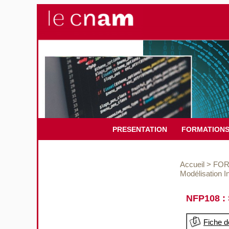
PRESENTATION
FORMATION
Accueil
>
FOR
Modélisation I
NFP108 : 
Fiche d