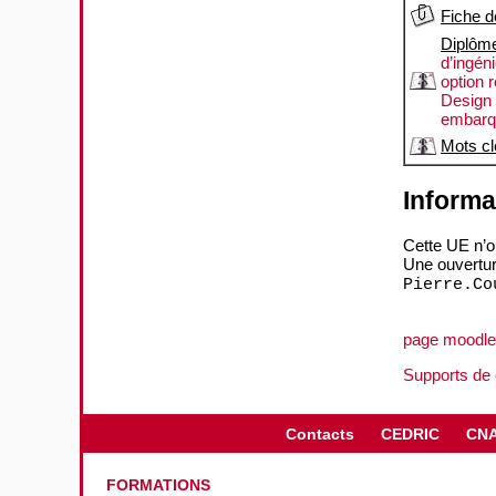
Fiche d
Diplôm
d’ingén
option 
Design 
embarqu
Mots cl
Informa
Cette UE n’ou
Une ouvertur
Pierre.Co
page moodle
Supports de
Contacts
CEDRIC
CN
FORMATIONS