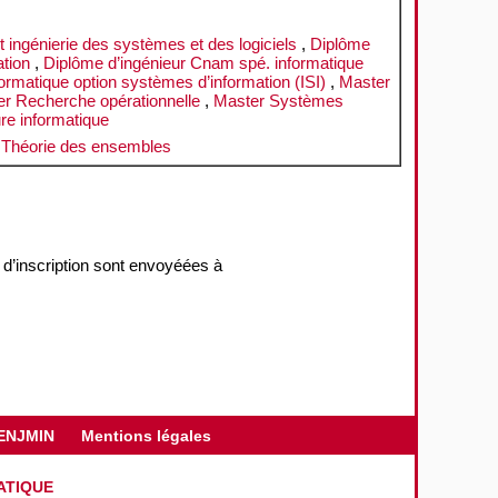
 ingénierie des systèmes et des logiciels
,
Diplôme
ation
,
Diplôme d’ingénieur Cnam spé. informatique
ormatique option systèmes d’information (ISI)
,
Master
r Recherche opérationnelle
,
Master Systèmes
re informatique
,
Théorie des ensembles
 d’inscription sont envoyéées à
ENJMIN
Mentions légales
ATIQUE