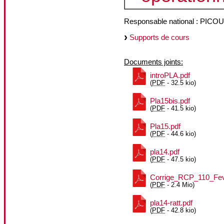
Responsable national : PICO
Supports de cours
Documents joints:
introPLA.pdf
(
PDF
-
32.5 kio
)
Pla15bis.pdf
(
PDF
-
41.5 kio
)
Pla15.pdf
(
PDF
-
44.6 kio
)
pla14.pdf
(
PDF
-
47.5 kio
)
Corrige_RCP_110_Fev
(
PDF
-
2.4 Mio
)
pla14-ratt.pdf
(
PDF
-
42.8 kio
)