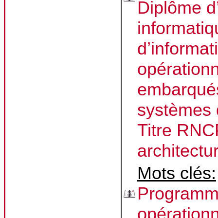
Diplôme d
informati
d’informati
opérationn
embarqués
systèmes d
Titre RNCP
architectu
Mots clés:
Programma
opérationn