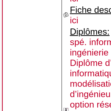
Fiche desc
ici
Diplômes:
spé. infor
ingénierie
Diplôme d
informatiq
modélisati
d’ingénie
option ré