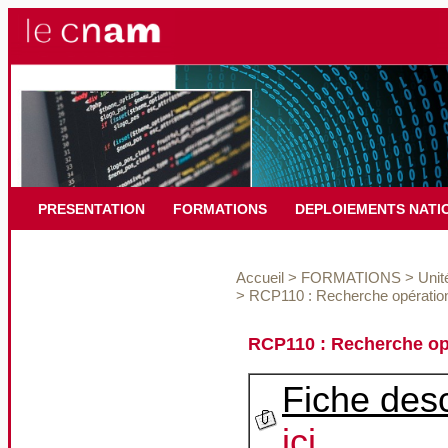
PRESENTATION
FORMATIONS
DEPLOIEMENTS NATI
Accueil
>
FORMATIONS
>
Unit
>
RCP110 : Recherche opération
RCP110 : Recherche opé
Fiche desc
ici