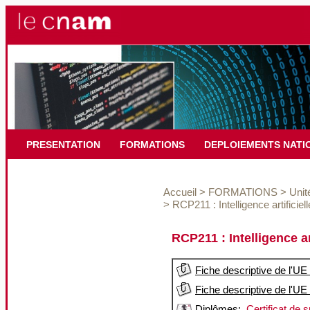
PRESENTATION
FORMATIONS
DEPLOIEMENTS NATI
Accueil
>
FORMATIONS
>
Unit
>
RCP211 : Intelligence artificie
RCP211 : Intelligence ar
Fiche descriptive de l'UE
Fiche descriptive de l'UE
Diplômes:
Certificat de s