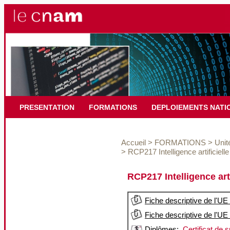
PRESENTATION
FORMATIONS
DEPLOIEMENTS NATI
Accueil
>
FORMATIONS
>
Unit
>
RCP217 Intelligence artificiel
RCP217 Intelligence art
Fiche descriptive de l'UE
Fiche descriptive de l'UE
Diplômes:
Certificat de s