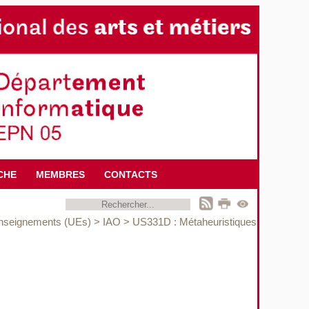
CHE
MEMBRES
CONTACTS
enseignements (UEs)
>
IAO
>
US331D : Métaheuristiques