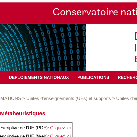
S
DEPLOIEMENTS NATIONAUX
PUBLICATIONS
RECHER
MATIONS
>
Unités d’enseignements (UEs) et supports
>
Unités d’
Métaheuristiques
escriptive de l'UE (PDF):
Cliquez ici
escriptive de l'UE (Web):
Cliquez ici