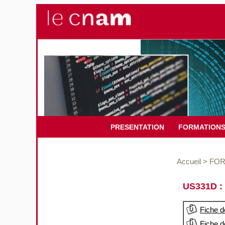
PRESENTATION
FORMATION
Accueil
>
FOR
US331D : 
Fiche d
Fiche d