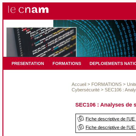
PRESENTATION
FORMATIONS
DEPLOIEMENTS NATI
Accueil
>
FORMATIONS
>
Unit
Cybersécurité
>
SEC106 : Analys
SEC106 : Analyses de sé
Fiche descriptive de l'UE
Fiche descriptive de l'UE