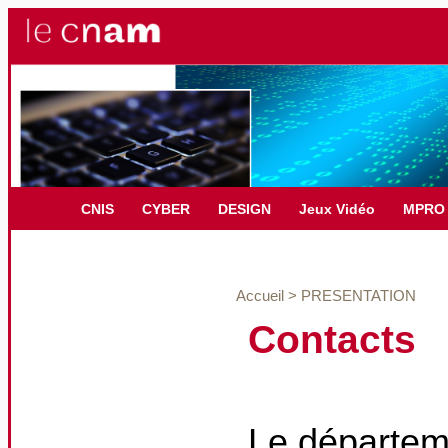
CNIS
CYBER
DESIGN
Jeux Vidéo
MPRO
Accueil
>
PRESENTATION
Contacts
Le départeme