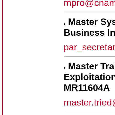
mpro@cnam.
Master Sys
Business In
par_secreta
Master Tra
Exploitatio
MR11604A
master.trie