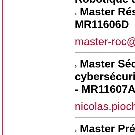
Master Rés
MR11606D
master-roc
Master Séc
cybersécur
- MR11607
nicolas.pio
Master Pré