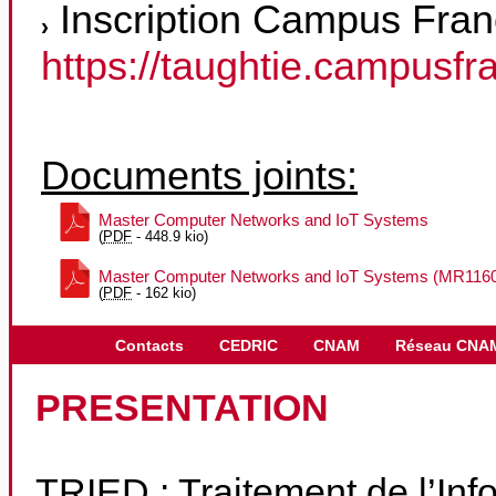
Inscription Campus Fran
https://taughtie.campusf
Documents joints:
Master Computer Networks and IoT Systems
(
PDF
-
448.9 kio
)
Master Computer Networks and IoT Systems (MR116
(
PDF
-
162 kio
)
Contacts
CEDRIC
CNAM
Réseau CNA
PRESENTATION
TRIED : Traitement de l’Inf