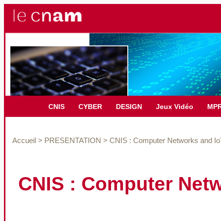
CNIS
CYBER
DESIGN
Jeux Vidéo
MP
Accueil
>
PRESENTATION
>
CNIS : Computer Networks and I
CNIS : Computer Net