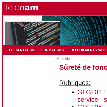
PRESENTATION
FORMATIONS
DEPLOIEMENTS NATI
Mots clés
Sûreté de fon
Rubriques:
GLG102 : I
service : 
GLG105 : 