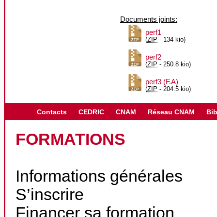
Documents joints:
perf1
(
ZIP
-
134 kio
)
perf2
(
ZIP
-
250.8 kio
)
perf3 (F.A)
(
ZIP
-
204.5 kio
)
Contacts
CEDRIC
CNAM
Réseau CNAM
Bib
FORMATIONS
Informations générales
S’inscrire
Financer sa formation