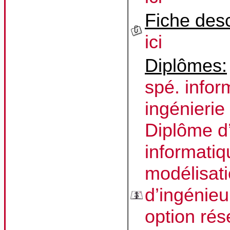
Fiche desc
ici
Diplômes:
spé. infor
ingénierie
Diplôme d
informatiq
modélisati
d’ingénie
option ré