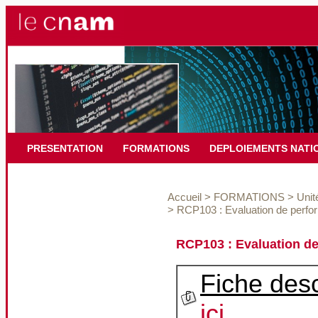
PRESENTATION
FORMATIONS
DEPLOIEMENTS NATI
Accueil
>
FORMATIONS
>
Unit
>
RCP103 : Evaluation de perfo
RCP103 : Evaluation de
Fiche desc
ici