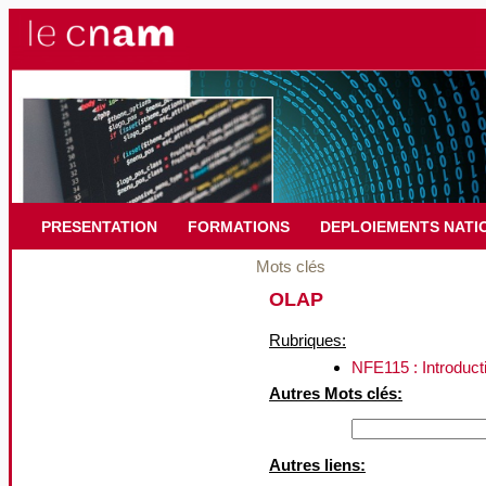
PRESENTATION
FORMATIONS
DEPLOIEMENTS NATI
Mots clés
OLAP
Rubriques:
NFE115 : Introducti
Autres Mots clés:
Autres liens: