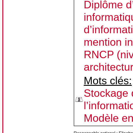
Diplôme d
informati
d’informati
mention i
RNCP (niv
architectu
Mots clés:
Stockage d
l’informati
Modèle en 