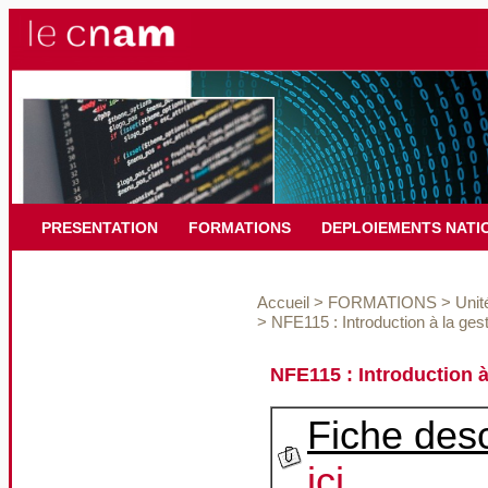
PRESENTATION
FORMATIONS
DEPLOIEMENTS NATI
Accueil
>
FORMATIONS
>
Unit
>
NFE115 : Introduction à la ges
NFE115 : Introduction à
Fiche desc
ici