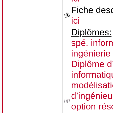
Fiche desc
ici
Diplômes:
spé. infor
ingénierie
Diplôme d
informatiq
modélisati
d’ingénie
option ré