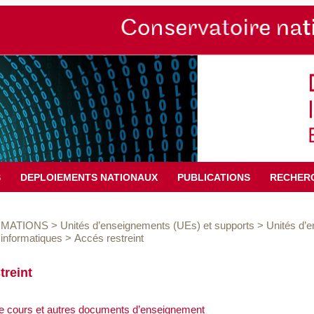
S
DEPLOIEMENTS NATIONAUX
PUBLICATIONS
RECHER
MATIONS
>
Unités d’enseignements (UEs) et supports
>
Unités d’
informatiques
>
Accés restreint
treint
e cours et autres documents d’enseignement