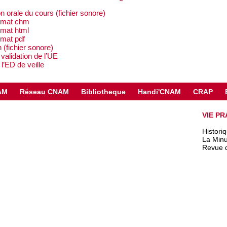
n orale du cours (fichier sonore)
ormat chm
rmat html
rmat pdf
n (fichier sonore)
 validation de l’UE
 l’ED de veille
AM
Réseau CNAM
Bibliotheque
Handi'CNAM
CRAP
VIE PR
Histori
La Minu
Revue 