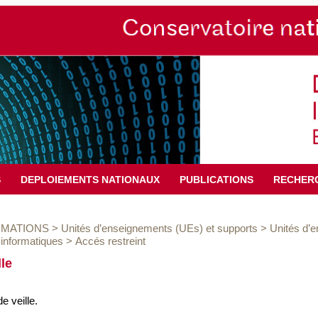
S
DEPLOIEMENTS NATIONAUX
PUBLICATIONS
RECHER
MATIONS
>
Unités d’enseignements (UEs) et supports
>
Unités d’
informatiques
>
Accés restreint
lle
 veille.