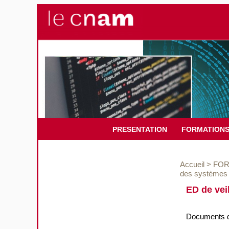
PRESENTATION
FORMATION
Accueil
>
FOR
des systèmes 
ED de vei
Documents de