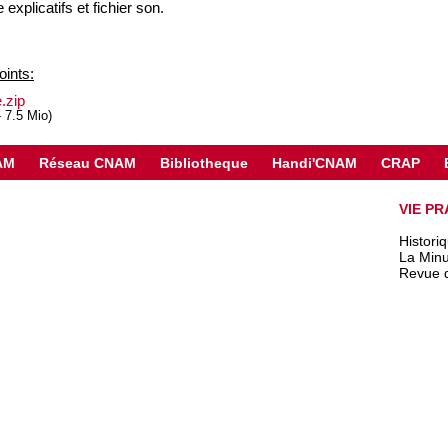
 explicatifs et fichier son.
ints:
e.zip
-
7.5 Mio
)
AM
Réseau CNAM
Bibliotheque
Handi'CNAM
CRAP
VIE PR
Histori
La Minu
Revue 