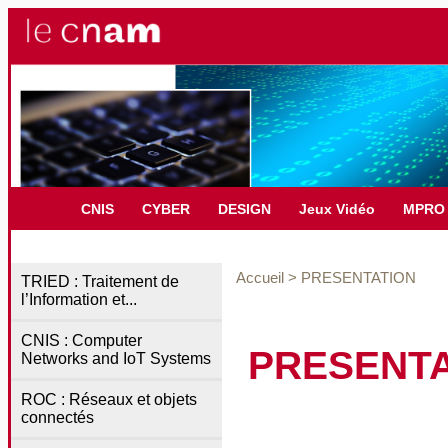
CNIS
CYBER
DESIGN
Jeux Vidéo
MPRO
Accueil
>
PRESENTATION
TRIED : Traitement de
l’Information et...
CNIS : Computer
PRESENTA
Networks and IoT Systems
ROC : Réseaux et objets
connectés