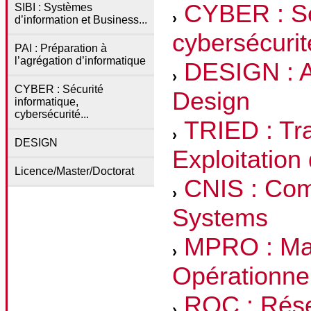
CYBER : Sé
SIBI : Systèmes
d’information et Business...
cybersécuri
PAI : Préparation à
l’agrégation d’informatique
DESIGN : Ar
CYBER : Sécurité
Design
informatique,
cybersécurité...
TRIED : Tra
DESIGN
Exploitatio
Licence/Master/Doctorat
CNIS : Com
Systems
MPRO : Mas
Opérationne
ROC : Rése