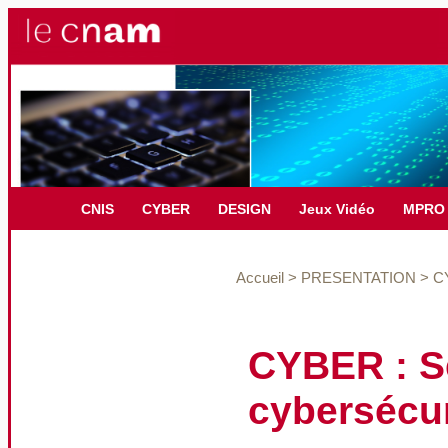
CNIS
CYBER
DESIGN
Jeux Vidéo
MPRO
Accueil
>
PRESENTATION
>
CY
CYBER : Sé
cybersécu